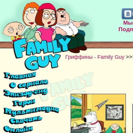
Мы 
Подп
Гриффины - Family Guy
>>