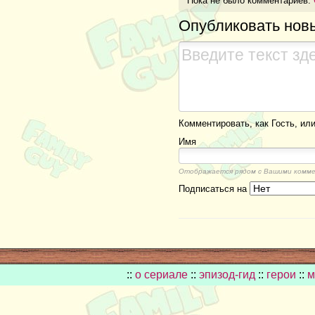
Пока не было комментариев.
Опубликовать нов
Комментировать, как Гость, или
Имя
Отображается рядом с Вашими комм
Подписаться на
::
о сериале
::
эпизод-гид
::
герои
::
м