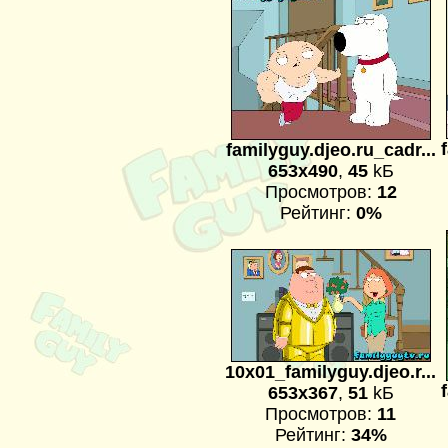
familyguy.djeo.ru_cadr...
653x490
,
45
kБ
Просмотров:
12
Рейтинг:
0%
10x01_familyguy.djeo.r...
653x367
,
51
kБ
Просмотров:
11
Рейтинг:
34%