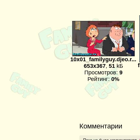
10x01_familyguy.djeo.r...
653x367
,
51
kБ
Просмотров:
9
Рейтинг:
0%
Комментарии