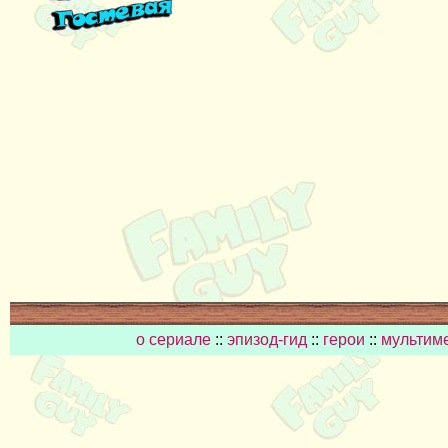
о сериале
::
эпизод-гид
::
герои
::
мультим