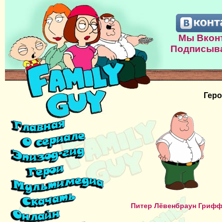
Мы Вконт
Подписыва
Геро
Питер Лёвенбраун Гриф