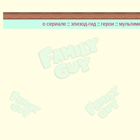
о сериале
::
эпизод-гид
::
герои
::
мультим