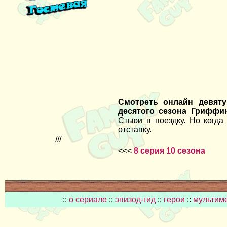
Смотреть онлайн девяту
десятого сезона Гриффи
Стьюи в поездку. Но когда
отставку.
///
<<<
8 серия 10 сезона
::
о сериале
::
эпизод-гид
::
герои
::
мультим