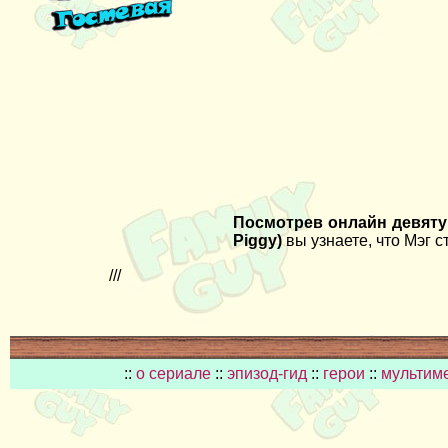
Посмотрев онлайн девятую
Piggy)
вы узнаете, что Мэг 
///
::
о сериале
::
эпизод-гид
::
герои
::
мультим