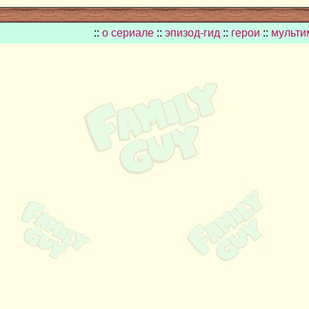
::
о сериале
::
эпизод-гид
::
герои
::
мульти