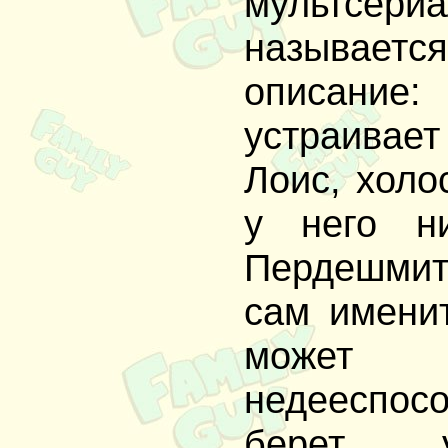
мультсер
называется
описание
устраивает
Лоис, холо
у него н
Пердешмит
сам имени
может
недееспосо
берет у