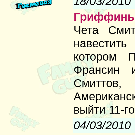
18/03/2010
Гриффин
Чета Смит
навестит
котором 
Франсин 
Смиттов
Американс
выйти 11-го
04/03/2010