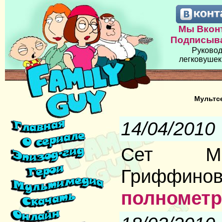
Мы Вконт
Подписыва
Руковод
легковушек
Мультс
14/04/2010
Сет Мак
Грифф
полномет